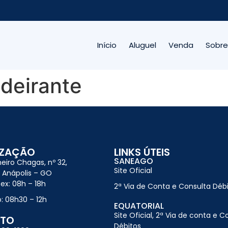
Início
Aluguel
Venda
Sobre
deirante
IZAÇÃO
LINKS ÚTEIS
SANEAGO
heiro Chagas, nº 32,
Site Oficial
í Anápolis – GO
ex: 08h – 18h
2ª Via de Conta e Consulta Déb
: 08h30 – 12h
EQUATORIAL
Site Oficial, 2ª Via de conta e C
TO
Débitos