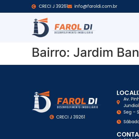
CRECI J 39261
info@faroldi.com.br
Bairro:
Jardim Ban
LOCAL
Av. Pin
Jundia
Seg – S
CRECI J 39261
Sábado
CONTA