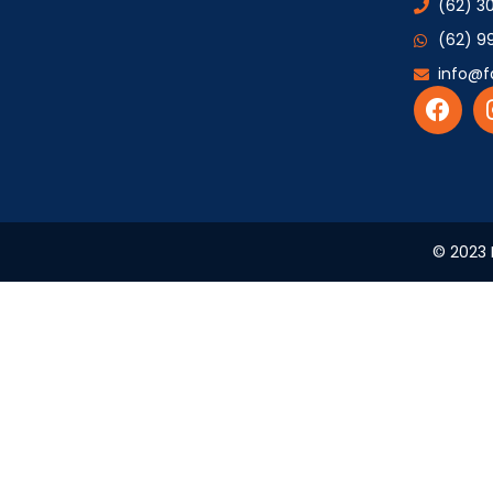
(62) 3
(62) 9
info@f
© 2023 