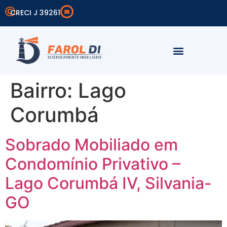
CRECI J 39261
Simular Financiamento
Área do Cliente
Bairro:
Lago
Corumbá
Sobrado Mobiliado em
Condomínio Privativo –
Lago Corumbá IV, Silvania-
GO