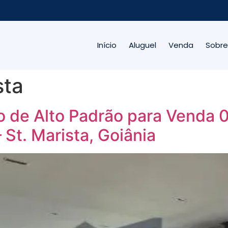
Início
Aluguel
Venda
Sobre
sta
 de Alto Padrão para Venda 0
 St. Marista, Goiânia