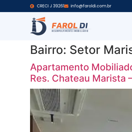
CRECI J 39261
info@faroldi.com.br
Bairro:
Setor Mari
Apartamento Mobiliado
Res. Chateau Marista –