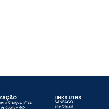
IZAÇÃO
LINKS ÚTEIS
SANEAGO
heiro Chagas, nº 32,
Site Oficial
í Anápolis – GO