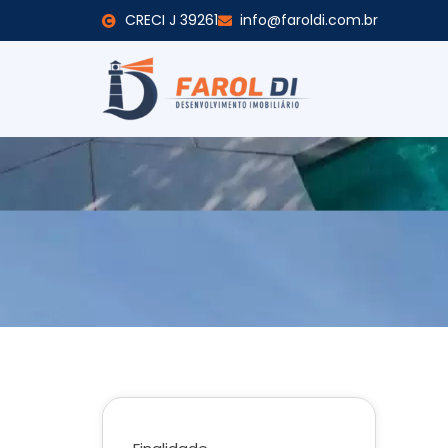
CRECI J 39261
info@faroldi.com.br