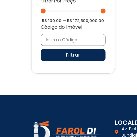
Filtrar Por Preço
R$
100.00
—
R$
172,500,000.00
Código do Imóvel
Filtrar
LOCAL
Av. Pin
Jundia