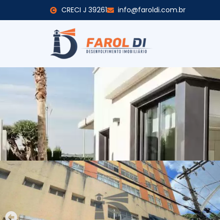
CRECI J 39261
info@faroldi.com.br