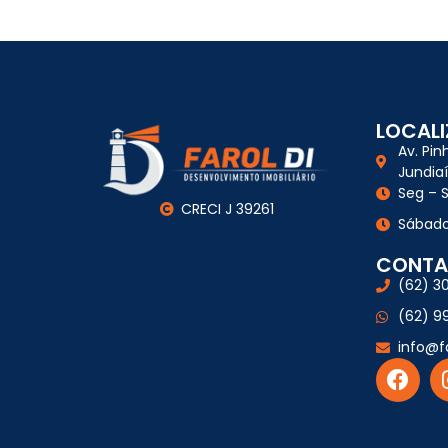
LOCAL
Av. Pin
Jundia
Seg – S
CRECI J 39261
Sábado
CONTA
(62) 3
(62) 9
info@f