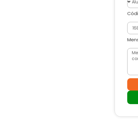
Códi
Men