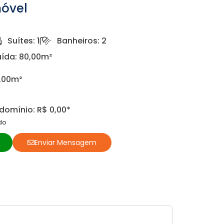
móvel
Suítes: 1
Banheiros: 2
ída: 80,00m²
0,00m²
omínio: R$ 0,00*
do
o
Enviar Mensagem