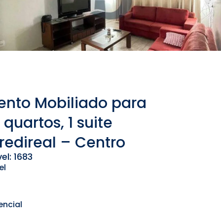
nto Mobiliado para
 quartos, 1 suite
Credireal – Centro
l: 1683
el
encial