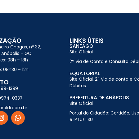
IZAÇÃO
LINKS ÚTEIS
SANEAGO
heiro Chagas, nº 32,
Site Oficial
í Anápolis – GO
ex: 08h – 18h
2ª Via de Conta e Consulta Déb
: 08h30 – 12h
EQUATORIAL
Site Oficial, 2ª Via de conta e C
TO
Débitos
099-1399
PREFEITURA DE ANÁPOLIS
9974-0337
Site Oficial
aroldi.com.br
Portal do Cidadão: Certidão, Uso
e IPTU/TSU