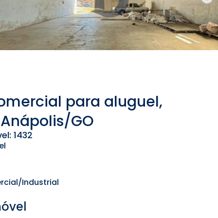
omercial para aluguel,
– Anápolis/GO
el: 1432
el
cial/Industrial
móvel