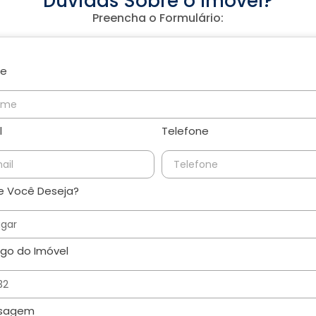
Dúvidas Sobre o Imóvel?
Preencha o Formulário:
e
l
Telefone
 Você Deseja?
go do Imóvel
sagem