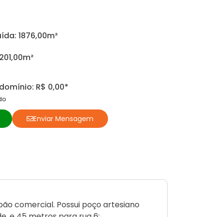
ída: 1876,00m²
3201,00m²
omínio: R$ 0,00*
do
o
Enviar Mensagem
pão comercial. Possui poço artesiano
, e 45 metros para rua 6;