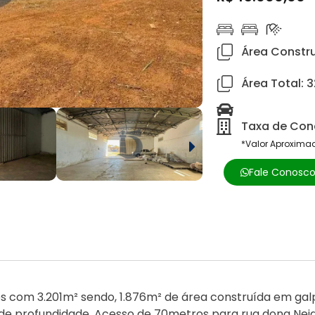
Área Constru
Área Total: 
Taxa de Cond
*Valor Aproxima
Fale Conosc
es com 3.201m² sendo, 1.876m² de área construída em gal
 profundidade. Acesso de 70metros para rua dona Neide