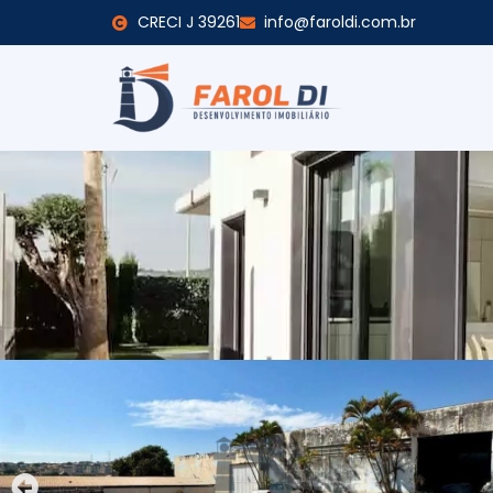
CRECI J 39261
info@faroldi.com.br