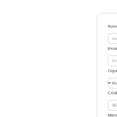
Nom
Emai
Oque
Códi
Men