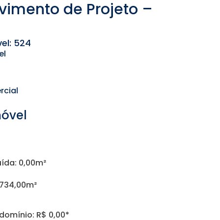
vimento de Projeto –
el: 524
el
cial
móvel
ída: 0,00m²
8734,00m²
omínio: R$ 0,00*