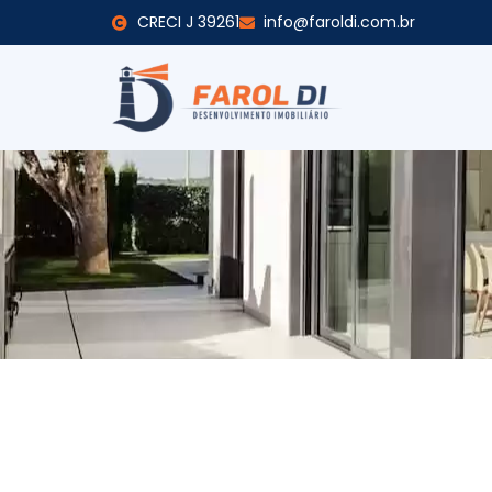
CRECI J 39261
info@faroldi.com.br