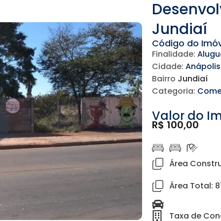
Desenvol
Jundiaí
Código do Imóv
Finalidade:
Alugu
Cidade:
Anápolis
Bairro
Jundiaí
Categoria:
Comer
Valor do I
R$ 100,00
Área Constru
Área Total: 
Taxa de Cond