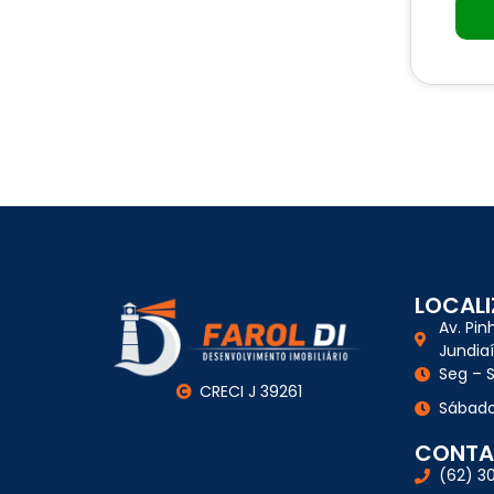
LOCAL
Av. Pin
Jundia
Seg – S
CRECI J 39261
Sábado
CONTA
(62) 3