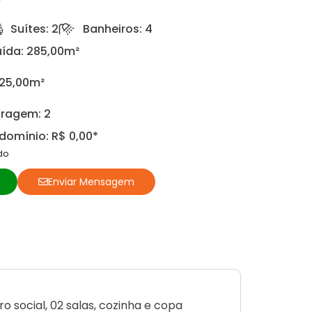
Suítes: 2
Banheiros: 4
ída: 285,00m²
225,00m²
ragem: 2
omínio: R$ 0,00*
do
o
Enviar Mensagem
 social, 02 salas, cozinha e copa