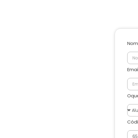
Nom
Emai
Oque
Códi