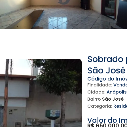
Sobrado 
São José
Código do Imóv
Finalidade:
Vend
Cidade:
Anápolis
Bairro
São José
Categoria:
Resid
Valor do I
R$ 650.000,0