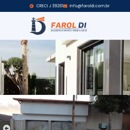
CRECI J 39261
info@faroldi.com.br