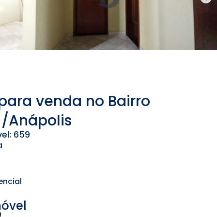
para venda no Bairro
 /Anápolis
el: 659
a
encial
móvel
0