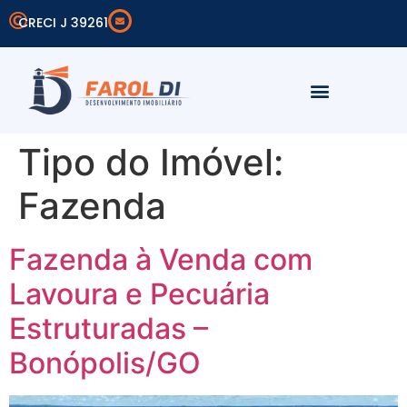
CRECI J 39261
Simular Financiamento
Área do Cliente
Tipo do Imóvel:
Fazenda
Fazenda à Venda com
Lavoura e Pecuária
Estruturadas –
Bonópolis/GO