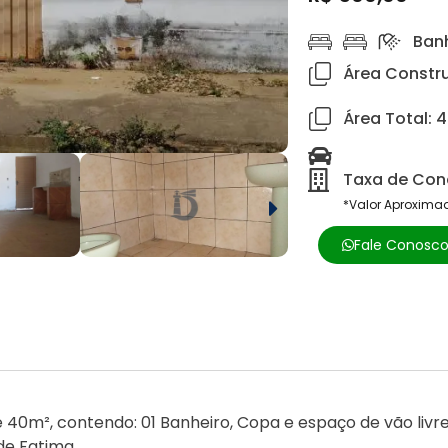
Banh
Área Constru
Área Total: 
Taxa de Cond
*Valor Aproxima
Fale Conosc
m², contendo: 01 Banheiro, Copa e espaço de vão livre.
de Fatima,