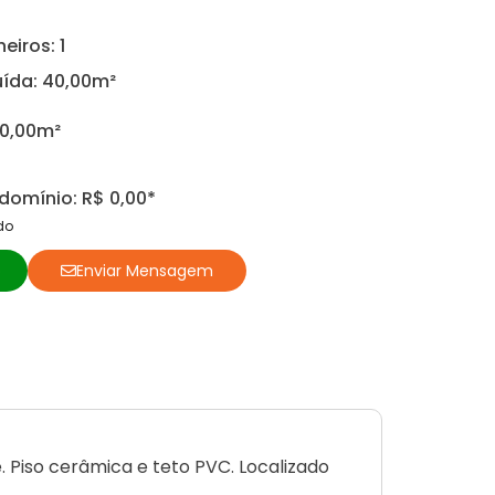
eiros: 1
ída: 40,00m²
40,00m²
omínio: R$ 0,00*
do
o
Enviar Mensagem
 Piso cerâmica e teto PVC. Localizado