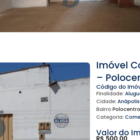
Imóvel C
– Polocen
Código do Imóv
Finalidade:
Alugu
Cidade:
Anápolis
Bairro
Polocentro
Categoria:
Comer
Valor do I
R$ 500,00