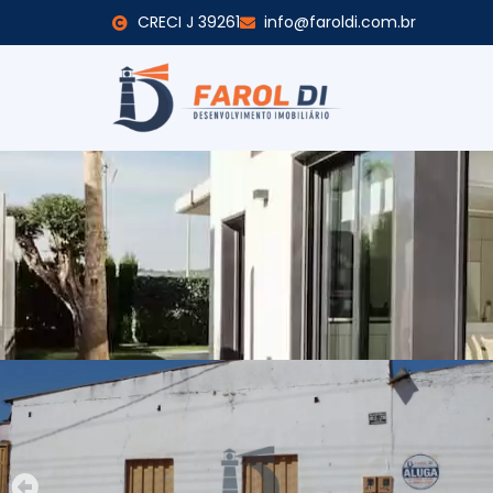
CRECI J 39261
info@faroldi.com.br