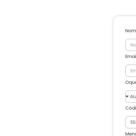
Nom
Emai
Oque
Códi
Men