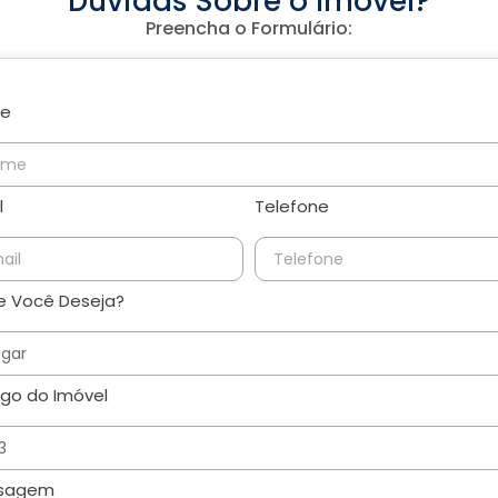
Dúvidas Sobre o Imóvel?
Preencha o Formulário:
e
l
Telefone
 Você Deseja?
go do Imóvel
sagem