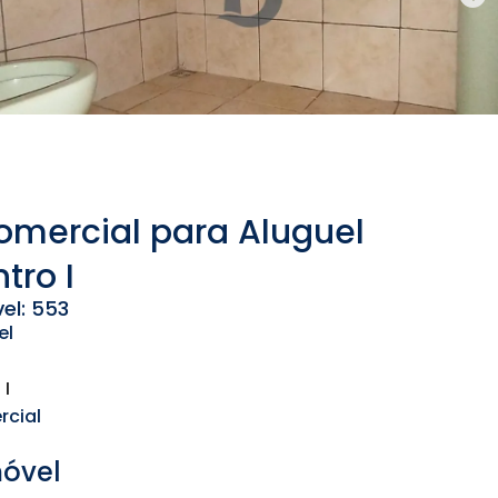
omercial para Aluguel
tro I
el: 553
el
 I
cial
móvel