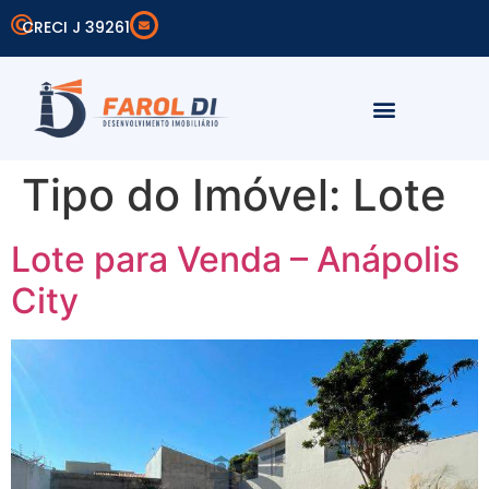
CRECI J 39261
Simular Financiamento
Área do Cliente
Tipo do Imóvel:
Lote
Lote para Venda – Anápolis
City